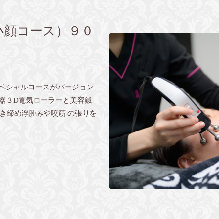
小顔コース）９０
uスペシャルコースがバージョン
機器３D電気ローラーと美容鍼
き締め浮腫みや咬筋 の張りを